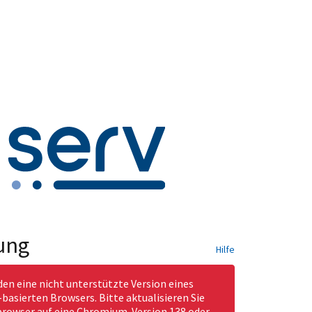
ung
Hilfe
den eine nicht unterstützte Version eines
asierten Browsers. Bitte aktualisieren Sie
rowser auf eine Chromium-Version 138 oder